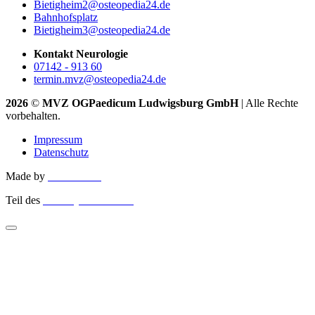
Bietigheim2@osteopedia24.de
Bahnhofsplatz
Bietigheim3@osteopedia24.de
Kontakt Neurologie
07142 - 913 60
termin.mvz@osteopedia24.de
2026
©
MVZ OGPaedicum Ludwigsburg GmbH
| Alle Rechte
vorbehalten.
Impressum
Datenschutz
Made by
YES.WHY
Teil des
Ortivity Netzwerks